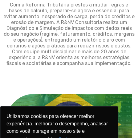
Com a Reforma Tributária prestes a mudar regras e
bases de cálculo, preparar-se agora é essencial para
evitar aumento inesperado de carga, perda de créditos e
erosão de margem. A R&NV Consultoria realiza um
Diagnóstico e Simulação de Impactos com dados reais
do seu negócio (regime, faturamento, créditos, margens
e operações), entregando um relatório claro com
cenários e ações práticas para reduzir riscos e custos.
Com equipe multidisciplinar e mais de 20 anos de
experiência, a R&NV orienta as melhores estratégias
fiscais e societárias e acompanha sua implementação.
Utilizamos cookies para oferecer melhor
Utilizamos cookies para oferecer melhor
Utilizamos cookies para oferecer melhor
experiência, melhorar o desempenho, analisar
experiência, melhorar o desempenho, analisar
experiência, melhorar o desempenho, analisar
como você interage em nosso site e
como você interage em nosso site e
como você interage em nosso site e