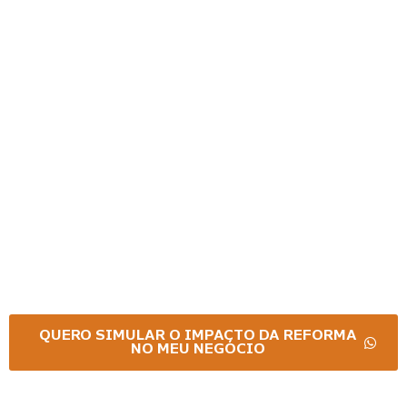
CONTABILIDADE E CONSULTORIA FISCAL
Diagnóstico e
Simulação de Impactos
da Reforma Tributária
A Reforma Tributária vai mudar tudo. Você sabe
quanto isso vai impactar sua empresa? Faça
agora o Diagnóstico da Reforma Tributária R&NV
e descubra se a Reforma vai aumentar ou reduzir
sua carga tributária.
QUERO SIMULAR O IMPACTO DA REFORMA
NO MEU NEGÓCIO