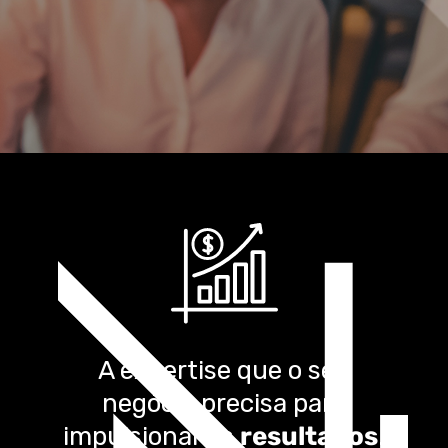
A expertise que o seu
negócio precisa para
impulsionar os
resultados
.