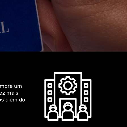
sempre um
ez mais
os além do