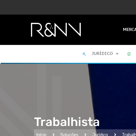
MERC
JURÍDICO
Trabalhista
Início
Soluções
Jurídico
Trabal