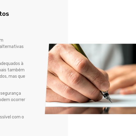
atos
om
lternativas
 adequados à
ionais também
ados, mas que
 segurança
 podem ocorrer
ssível com o