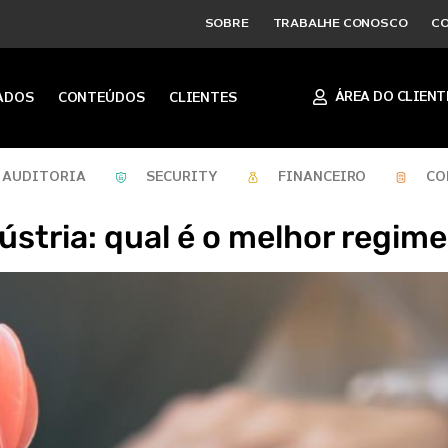
SOBRE
TRABALHE CONOSCO
C
ÁREA DO CLIENT
ADOS
CONTEÚDOS
CLIENTES
AUDITORIA
SECURITY
FINANCEIRO
CO
ústria: qual é o melhor regime