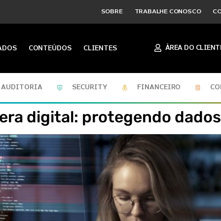
SOBRE
TRABALHE CONOSCO
C
ÁREA DO CLIENT
ADOS
CONTEÚDOS
CLIENTES
AUDITORIA
SECURITY
FINANCEIRO
CO
 era digital: protegendo dado