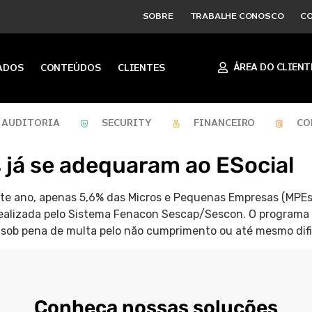
SOBRE
TRABALHE CONOSCO
C
ÁREA DO CLIENT
ADOS
CONTEÚDOS
CLIENTES
AUDITORIA
SECURITY
FINANCEIRO
CO
já se adequaram ao ESocial
te ano, apenas 5,6% das Micros e Pequenas Empresas (MPEs)
ealizada pelo Sistema Fenacon Sescap/Sescon. O programa r
 sob pena de multa pelo não cumprimento ou até mesmo difi
Conheça nossas soluções