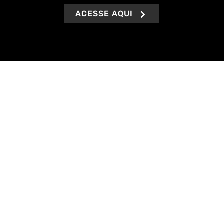
ACESSE AQUI
Buscamos sempre agilidade na entrega de nossos
serviços, além de ofertar soluções definitivas e
específicas à realidade de cada pessoa, seja ela física
ou jurídica.