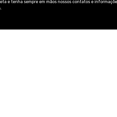
eta e tenha sempre em mãos nossos contatos e informaçõ
.
pre agilidade na entrega de nossos serviços, além de ofe
as e específicas à realidade de cada pessoa, seja ela física ou
Mapa do site