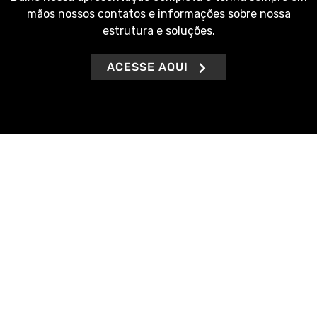
mãos nossos contatos e informações sobre nossa
estrutura e soluções.
ACESSE AQUI
Buscamos sempre agilidade na entrega de nossos
serviços, além de ofertar soluções definitivas e
específicas à realidade de cada pessoa, seja ela física