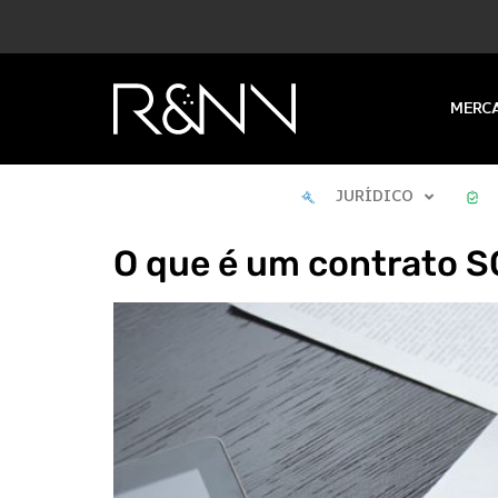
MERC
JURÍDICO
O que é um contrato 