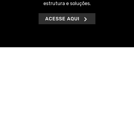
estrutura e soluções.
ACESSE AQUI
Buscamos sempre agilidade na entrega de nossos
serviços, além de ofertar soluções definitivas e
específicas à realidade de cada pessoa, seja ela física
ou jurídica.