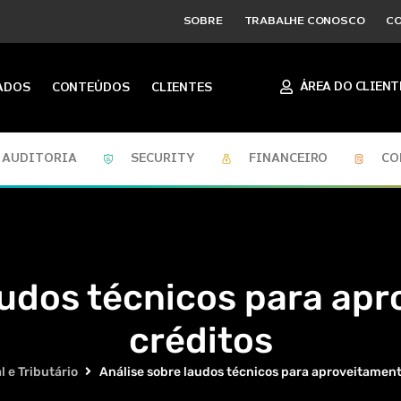
SOBRE
TRABALHE CONOSCO
C
ÁREA DO CLIENT
ADOS
CONTEÚDOS
CLIENTES
AUDITORIA
SECURITY
FINANCEIRO
CO
audos técnicos para ap
créditos
l e Tributário
Análise sobre laudos técnicos para aproveitament