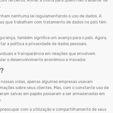
m terceiros. Afinal, a multa para quem não trabalhar de
s.
tinham nenhuma lei regulamentando o uso de dados. A
sas que trabalham com tratamento de dados no país têm
gurança, também significa um avanço para o país. Agora,
ar a política e privacidade de dados pessoais.
dividuais e transparência em relações que envolvem
ular o desenvolvimento econômico e inovador.
a?
as nossas vidas, apenas algumas empresas usavam
ações sobre seus clientes. Mas, com o constante uso de
 eram salvas em papéis passaram a ser armazenadas em
o.
e preocupar com a utilização e compartilhamento de seus