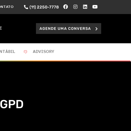
(11) 2250-7778
ONTATO
AGENDE UMA CONVERSA
E
NTÁBIL
ADVISORY
LGPD