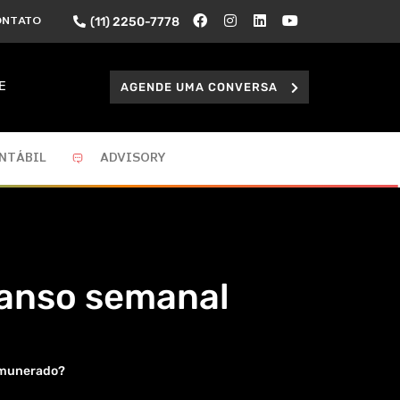
(11) 2250-7778
ONTATO
AGENDE UMA CONVERSA
E
NTÁBIL
ADVISORY
canso semanal
remunerado?