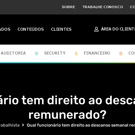
SOBRE
TRABALHE CONOSCO
C
ÁREA DO CLIENT
ADOS
CONTEÚDOS
CLIENTES
AUDITORIA
SECURITY
FINANCEIRO
CO
ário tem direito ao des
remunerado?
rabalhista
Qual funcionário tem direito ao descanso semanal 