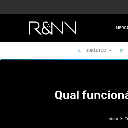
MERC
JURÍDICO
Qual funcion
Início
T